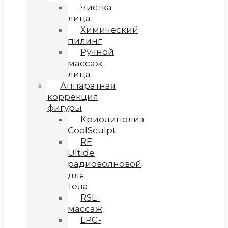
Чистка
лица
Химический
пилинг
Ручной
массаж
лица
Аппаратная
коррекция
фигуры
Криолиполиз
CoolSculpt
RF
Ultide
радиоволновой
для
тела
RSL-
массаж
LPG-