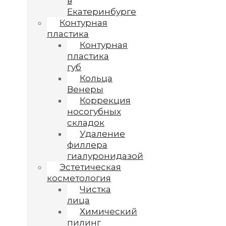
в
Екатеринбурге
Контурная
пластика
Контурная
пластика
губ
Кольца
Венеры
Коррекция
носогубных
складок
Удаление
филлера
гиалуронидазой
Эстетическая
косметология
Чистка
лица
Химический
пилинг