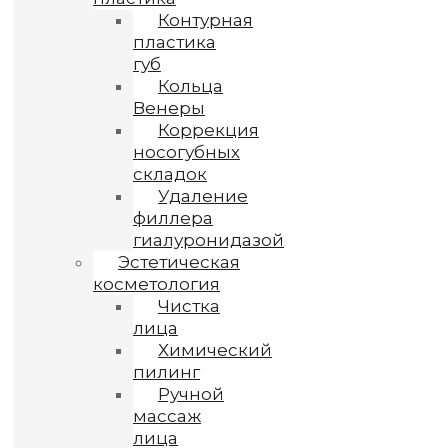
Контурная
пластика
губ
Кольца
Венеры
Коррекция
носогубных
складок
Удаление
филлера
гиалуронидазой
Эстетическая
косметология
Чистка
лица
Химический
пилинг
Ручной
массаж
лица