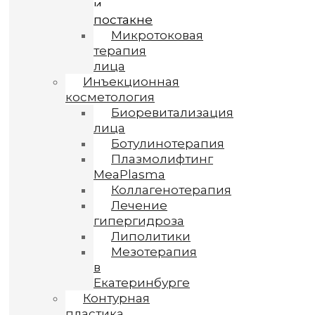
и
постакне
Микротоковая
терапия
лица
Инъекционная
косметология
Биоревитализация
лица
Ботулинотерапия
Плазмолифтинг
MeaPlasma
Коллагенотерапия
Лечение
гипергидроза
Липолитики
Мезотерапия
в
Екатеринбурге
Контурная
пластика