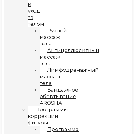
и
уход
за
телом
Ручной
массаж
тела
Антицеллюлитный
массаж
тела
Лимфодренажный
массаж
тела
Бандажное
обёртывание
AROSHA
Программы
коррекции
фигуры
Программа