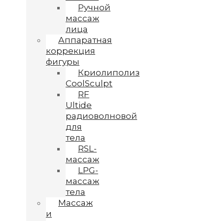
Ручной
массаж
лица
Аппаратная
коррекция
фигуры
Криолиполиз
CoolSculpt
RF
Ultide
радиоволновой
для
тела
RSL-
массаж
LPG-
массаж
тела
Массаж
и