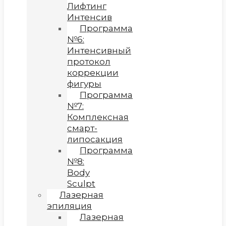
Лифтинг
Интенсив
Программа
№6:
Интенсивный
протокол
коррекции
фигуры
Программа
№7:
Комплексная
смарт-
липосакция
Программа
№8:
Body
Sculpt
Лазерная
эпиляция
Лазерная