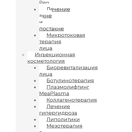
Pen
Лечение
акне
и
постакне
Микротоковая
терапия
лица
Инъекционная
косметология
Биоревитализация
лица
Ботулинотерапия
Плазмолифтинг
MeaPlasma
Коллагенотерапия
Лечение
гипергидроза
Липолитики
Мезотерапия