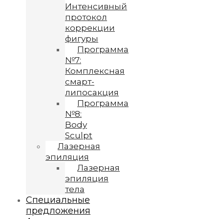
Интенсивный
протокол
коррекции
фигуры
Программа
№7:
Комплексная
смарт-
липосакция
Программа
№8:
Body
Sculpt
Лазерная
эпиляция
Лазерная
эпиляция
тела
Специальные
предложения