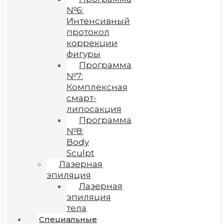
№6:
Интенсивный
протокол
коррекции
фигуры
Программа
№7:
Комплексная
смарт-
липосакция
Программа
№8:
Body
Sculpt
Лазерная
эпиляция
Лазерная
эпиляция
тела
Специальные