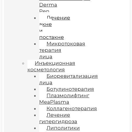
Derma
Pen
Лечение
акне
и
постакне
Микротоковая
терапия
лица
Инъекционная
косметология
Биоревитализация
лица
Ботулинотерапия
Плазмолифтинг
MeaPlasma
Коллагенотерапия
Лечение
гипергидроза
Липолитики