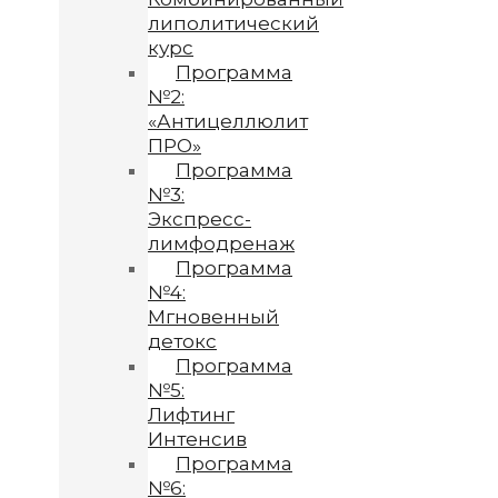
липолитический
курс
Программа
№2:
«Антицеллюлит
ПРО»
Программа
№3:
Экспресс-
лимфодренаж
Программа
№4:
Мгновенный
детокс
Программа
№5:
Лифтинг
Интенсив
Программа
№6: