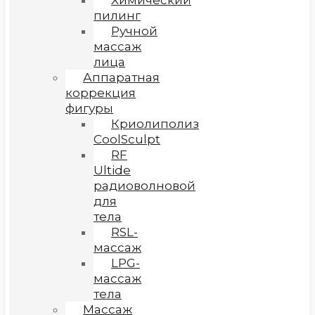
Химический
пилинг
Ручной
массаж
лица
Аппаратная
коррекция
фигуры
Криолиполиз
CoolSculpt
RF
Ultide
радиоволновой
для
тела
RSL-
массаж
LPG-
массаж
тела
Массаж