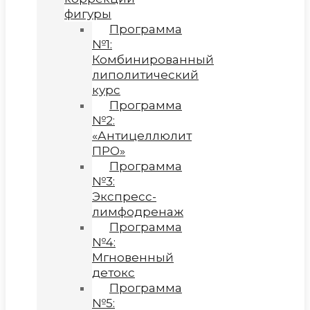
фигуры
Программа
№1:
Комбинированный
липолитический
курс
Программа
№2:
«Антицеллюлит
ПРО»
Программа
№3:
Экспресс-
лимфодренаж
Программа
№4:
Мгновенный
детокс
Программа
№5: