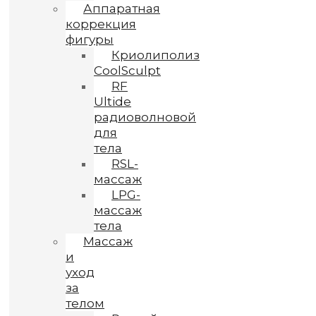
Аппаратная
коррекция
фигуры
Криолиполиз
CoolSculpt
RF
Ultide
радиоволновой
для
тела
RSL-
массаж
LPG-
массаж
тела
Массаж
и
уход
за
телом