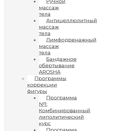
Ручной
массаж
тела
Антицеллюлитный
массаж
тела
Лимфодренажный
массаж
тела
Бандажное
обёртывание
AROSHA
Программы
коррекции
фигуры
Программа
№1:
Комбинированный
липолитический
курс
Программа