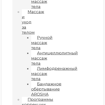
массаж
тела
Массаж
и
уход
за
телом
Ручной
массаж
тела
Антицеллюлитный
массаж
тела
Лимфодренажный
массаж
тела
Бандажное
обёртывание
AROSHA
Программы
коррекции