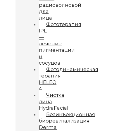
радиоволновой
для
лица
Фототерапия
IPL
—
лечение
пигментации
и
сосудов
Фотодинамическая
терапия
HELEO
4
Чистка
лица
HydraFacial
Безинъекционная
биоревитализация
Derma