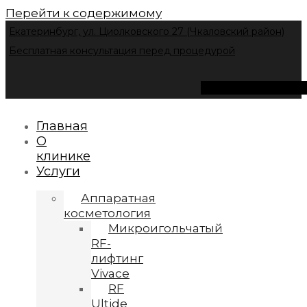
Перейти к содержимому
Екатеринбург, ул. Циолковского 27 (Чкаловский район)
Бесплатная консультация перед процедурой
Instagram
Vk
Tel
Главная
О
клинике
Услуги
Аппаратная
косметология
Микроигольчатый
RF-
лифтинг
Vivace
RF
Ultide