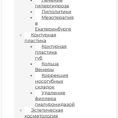
Лечение
гипергидроза
Липолитики
Мезотерапия
в
Екатеринбурге
Контурная
пластика
Контурная
пластика
губ
Кольца
Венеры
Коррекция
носогубных
складок
Удаление
филлера
гиалуронидазой
Эстетическая
косметология