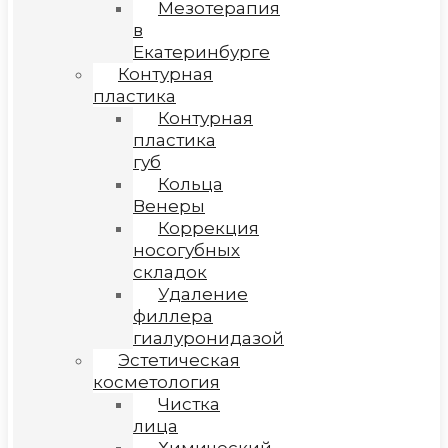
Мезотерапия
в
Екатеринбурге
Контурная
пластика
Контурная
пластика
губ
Кольца
Венеры
Коррекция
носогубных
складок
Удаление
филлера
гиалуронидазой
Эстетическая
косметология
Чистка
лица