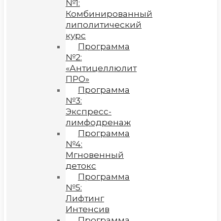
№1:
Комбинированный
липолитический
курс
Программа
№2:
«Антицеллюлит
ПРО»
Программа
№3:
Экспресс-
лимфодренаж
Программа
№4:
Мгновенный
детокс
Программа
№5:
Лифтинг
Интенсив
Программа