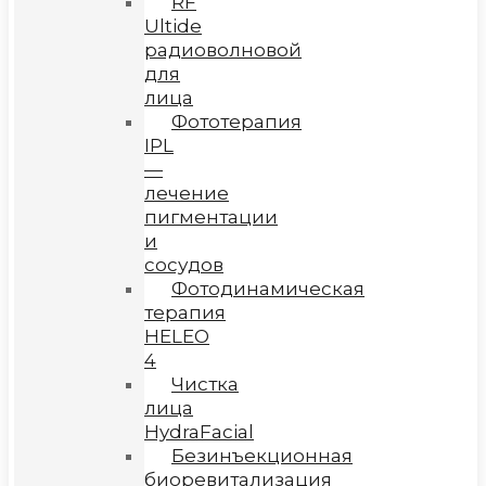
RF
Ultide
радиоволновой
для
лица
Фототерапия
IPL
—
лечение
пигментации
и
сосудов
Фотодинамическая
терапия
HELEO
4
Чистка
лица
HydraFacial
Безинъекционная
биоревитализация