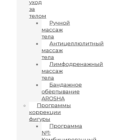
уход
за
телом
Ручной
массаж
тела
Антицеллюлитный
массаж
тела
Лимфодренажный
массаж
тела
Бандажное
обёртывание
AROSHA
Программы
коррекции
фигуры
Программа
№1:
Комбинированный