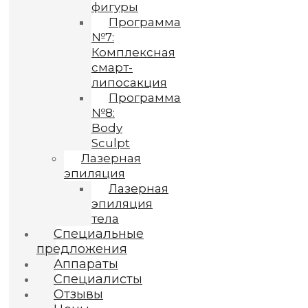
фигуры
Программа
№7:
Комплексная
смарт-
липосакция
Программа
№8:
Body
Sculpt
Лазерная
эпиляция
Лазерная
эпиляция
тела
Специальные
предложения
Аппараты
Специалисты
Отзывы