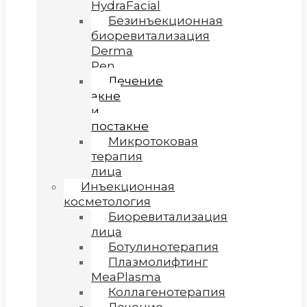
HydraFacial
Безинъекционная
биоревитализация
Derma
Pen
Лечение
акне
и
постакне
Микротоковая
терапия
лица
Инъекционная
косметология
Биоревитализация
лица
Ботулинотерапия
Плазмолифтинг
MeaPlasma
Коллагенотерапия