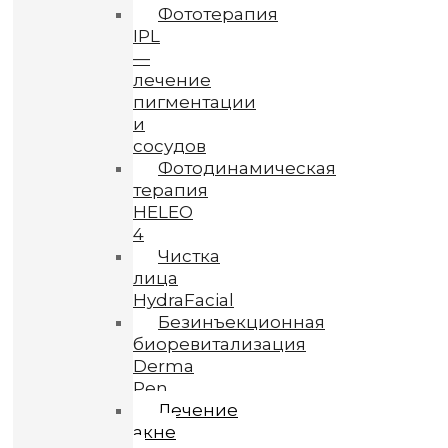
Фототерапия
IPL
—
лечение
пигментации
и
сосудов
Фотодинамическая
терапия
HELEO
4
Чистка
лица
HydraFacial
Безинъекционная
биоревитализация
Derma
Pen
Лечение
акне