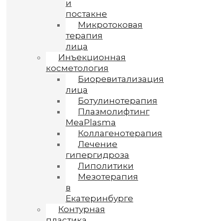
и
постакне
Микротоковая
терапия
лица
Инъекционная
косметология
Биоревитализация
лица
Ботулинотерапия
Плазмолифтинг
MeaPlasma
Коллагенотерапия
Лечение
гипергидроза
Липолитики
Мезотерапия
в
Екатеринбурге
Контурная
пластика