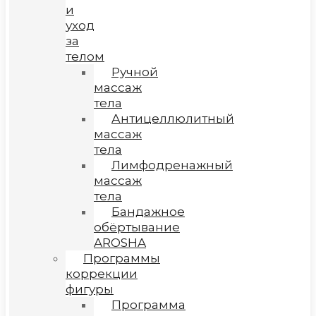
и
уход
за
телом
Ручной
массаж
тела
Антицеллюлитный
массаж
тела
Лимфодренажный
массаж
тела
Бандажное
обёртывание
AROSHA
Программы
коррекции
фигуры
Программа