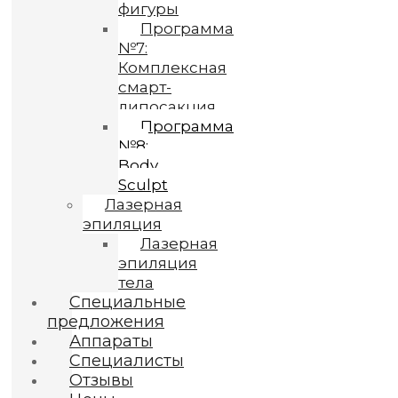
фигуры
Программа
№7:
Комплексная
смарт-
липосакция
Программа
№8:
Body
Sculpt
Лазерная
эпиляция
Лазерная
эпиляция
тела
Специальные
предложения
Аппараты
Специалисты
Отзывы