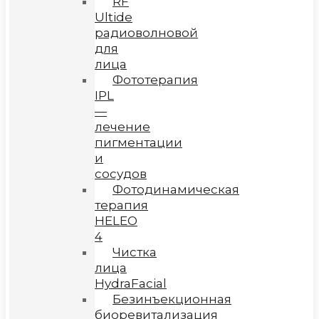
RF
Ultide
радиоволновой
для
лица
Фототерапия
IPL
—
лечение
пигментации
и
сосудов
Фотодинамическая
терапия
HELEO
4
Чистка
лица
HydraFacial
Безинъекционная
биоревитализация