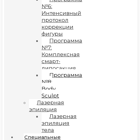
№6:
Интенсивный
протокол
коррекции
фигуры
Программа
№7:
Комплексная
смарт-
липосакция
Программа
№8:
Body
Sculpt
Лазерная
эпиляция
Лазерная
эпиляция
тела
Специальные