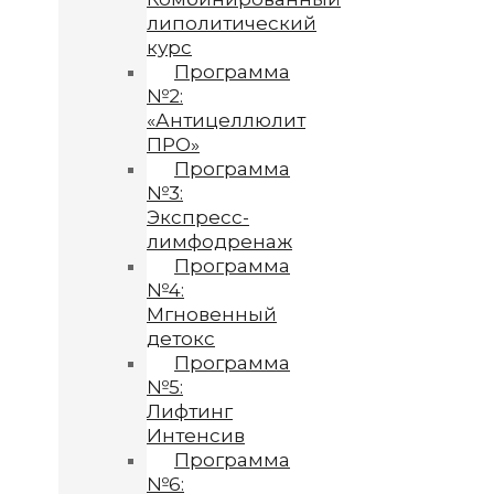
липолитический
курс
Программа
№2:
«Антицеллюлит
ПРО»
Программа
№3:
Экспресс-
лимфодренаж
Программа
№4:
Мгновенный
детокс
Программа
№5:
Лифтинг
Интенсив
Программа
№6: