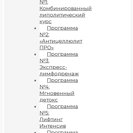
№1:
Комбинированный
липолитический
курс
Программа
№2:
«Антицеллюлит
ПРО»
Программа
№3:
Экспресс-
лимфодренаж
Программа
№4:
Мгновенный
детокс
Программа
№5:
Лифтинг
Интенсив
Программа