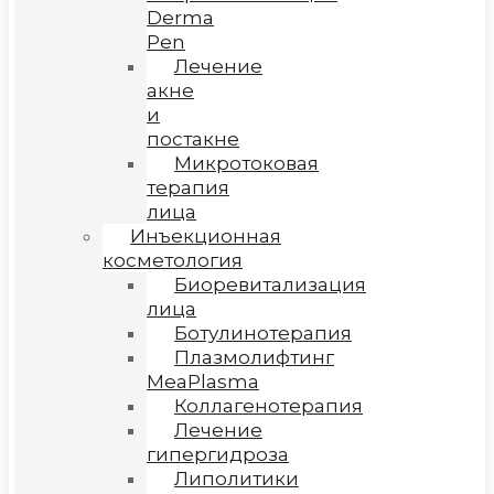
Derma
Pen
Лечение
акне
и
постакне
Микротоковая
терапия
лица
Инъекционная
косметология
Биоревитализация
лица
Ботулинотерапия
Плазмолифтинг
MeaPlasma
Коллагенотерапия
Лечение
гипергидроза
Липолитики