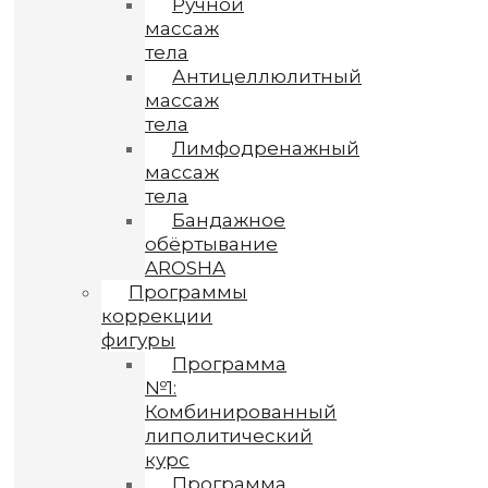
Ручной
массаж
тела
Антицеллюлитный
массаж
тела
Лимфодренажный
массаж
тела
Бандажное
обёртывание
AROSHA
Программы
коррекции
фигуры
Программа
№1:
Комбинированный
липолитический
курс
Программа