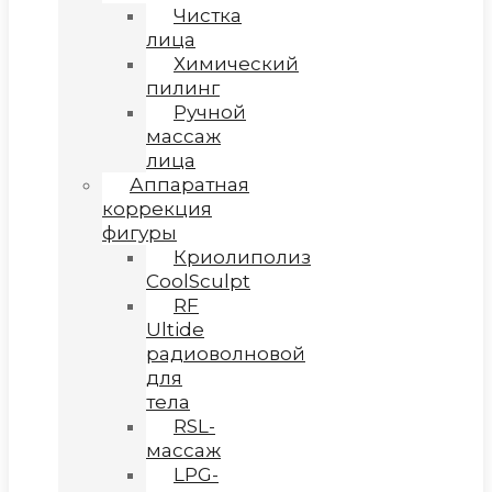
Чистка
лица
Химический
пилинг
Ручной
массаж
лица
Аппаратная
коррекция
фигуры
Криолиполиз
CoolSculpt
RF
Ultide
радиоволновой
для
тела
RSL-
массаж
LPG-