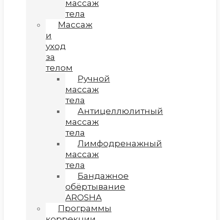
массаж
тела
Массаж
и
уход
за
телом
Ручной
массаж
тела
Антицеллюлитный
массаж
тела
Лимфодренажный
массаж
тела
Бандажное
обёртывание
AROSHA
Программы
коррекции