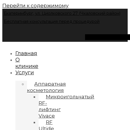
Перейти к содержимому
Екатеринбург, ул. Циолковского 27 (Чкаловский район)
Бесплатная консультация перед процедурой
Instagram
Vk
Tel
Главная
О
клинике
Услуги
Аппаратная
косметология
Микроигольчатый
RF-
лифтинг
Vivace
RF
Ultide