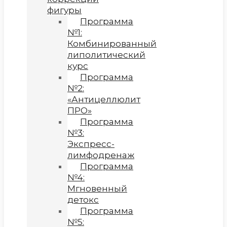
фигуры
Программа
№1:
Комбинированный
липолитический
курс
Программа
№2:
«Антицеллюлит
ПРО»
Программа
№3:
Экспресс-
лимфодренаж
Программа
№4:
Мгновенный
детокс
Программа
№5: