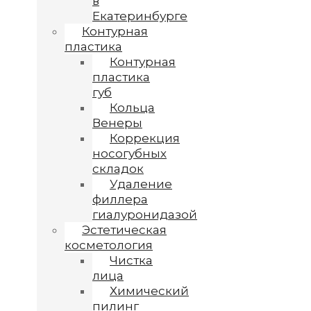
в
Екатеринбурге
Контурная
пластика
Контурная
пластика
губ
Кольца
Венеры
Коррекция
носогубных
складок
Удаление
филлера
гиалуронидазой
Эстетическая
косметология
Чистка
лица
Химический
пилинг