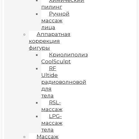
Химический
пилинг
Ручной
массаж
лица
Аппаратная
коррекция
фигуры
Криолиполиз
CoolSculpt
RF
Ultide
радиоволновой
для
тела
RSL-
массаж
LPG-
массаж
тела
Массаж