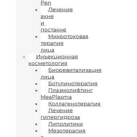
Pen
Лечение
акне
и
постакне
Микротоковая
терапия
лица
Инъекционная
косметология
Биоревитализация
лица
Ботулинотерапия
Плазмолифтинг
MeaPlasma
Коллагенотерапия
Лечение
гипергидроза
Липолитики
Мезотерапия