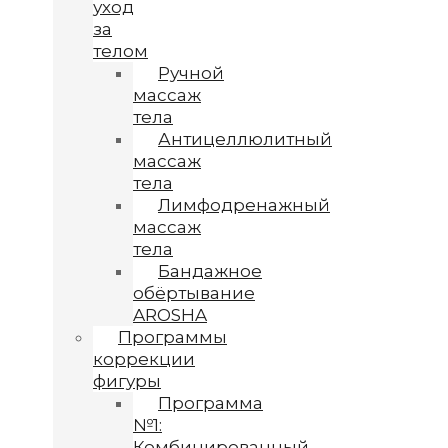
уход
за
телом
Ручной
массаж
тела
Антицеллюлитный
массаж
тела
Лимфодренажный
массаж
тела
Бандажное
обёртывание
AROSHA
Программы
коррекции
фигуры
Программа
№1:
Комбинированный