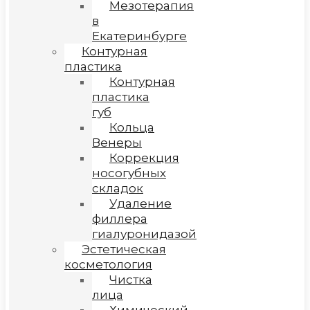
Мезотерапия
в
Екатеринбурге
Контурная
пластика
Контурная
пластика
губ
Кольца
Венеры
Коррекция
носогубных
складок
Удаление
филлера
гиалуронидазой
Эстетическая
косметология
Чистка
лица