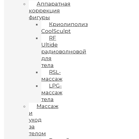
Аппаратная
коррекция
фигуры
Криолиполиз
CoolSculpt
RF
Ultide
радиоволновой
для
тела
RSL-
массаж
LPG-
массаж
тела
Массаж
и
уход
за
телом