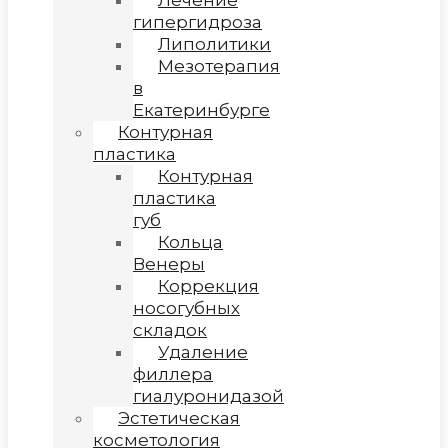
Лечение
гипергидроза
Липолитики
Мезотерапия
в
Екатеринбурге
Контурная
пластика
Контурная
пластика
губ
Кольца
Венеры
Коррекция
носогубных
складок
Удаление
филлера
гиалуронидазой
Эстетическая
косметология