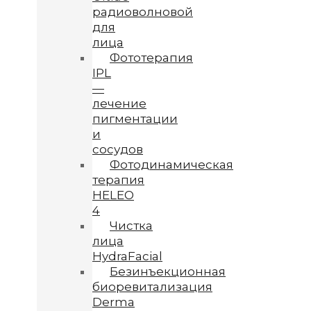
радиоволновой
для
лица
Фототерапия
IPL
—
лечение
пигментации
и
сосудов
Фотодинамическая
терапия
HELEO
4
Чистка
лица
HydraFacial
Безинъекционная
биоревитализация
Derma