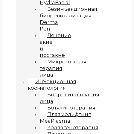
HydraFacial
Безинъекционная
биоревитализация
Derma
Pen
Лечение
акне
и
постакне
Микротоковая
терапия
лица
Инъекционная
косметология
Биоревитализация
лица
Ботулинотерапия
Плазмолифтинг
MeaPlasma
Коллагенотерапия