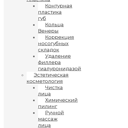
Контурная
пластика
губ
Кольца
Венеры
Коррекция
носогубных
складок
Удаление
филлера
гиалуронидазой
Эстетическая
косметология
Чистка
лица
Химический
пилинг
Ручной
массаж
лица