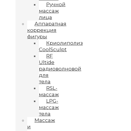
Ручной
массаж
лица
Аппаратная
коррекция
фигуры
Криолиполиз
CoolSculpt
RF
Ultide
радиоволновой
для
тела
RSL-
массаж
LPG-
массаж
тела
Массаж
и