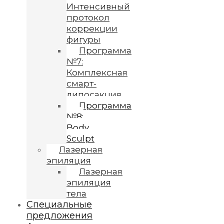
Интенсивный
протокол
коррекции
фигуры
Программа
№7:
Комплексная
смарт-
липосакция
Программа
№8:
Body
Sculpt
Лазерная
эпиляция
Лазерная
эпиляция
тела
Специальные
предложения